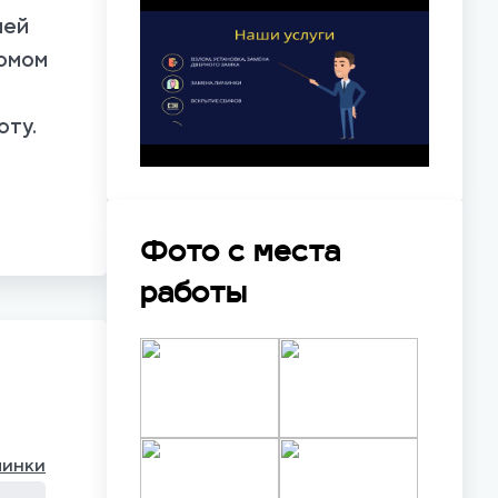
шей
ломом
оту.
Фото с места
работы
чинки