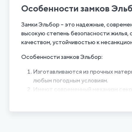
Особенности замков Эль
Замки Эльбор – это надежные, соврем
высокую степень безопасности жилья, 
качеством, устойчивостью к несанкцио
Особенности замков Эльбор:
Изготавливаются из прочных матер
любым погодным условиям.
Имеют современный механизм секре
поломкам.
Оснащаются специальными защитны
У бренда Эльбор большой ассортимент 
сложности и класса секретности личин