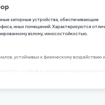
бор
енные запорные устройства, обеспечивающие
офиса, иных помещений. Характеризуются отли
нированному взлому, износостойкостью.
иалов, устойчивых к физическому воздействию 
тности, стойкий к силовым методам вскрытия 
ми системами, планками, штифтами.
запирающих устройств разного вида, уровня
ки. Это позволяет покупателям выбрать оптима